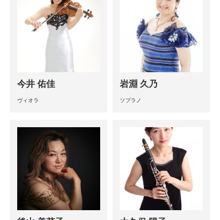
今井 佑佳
岩淵 久乃
ヴィオラ
ソプラノ