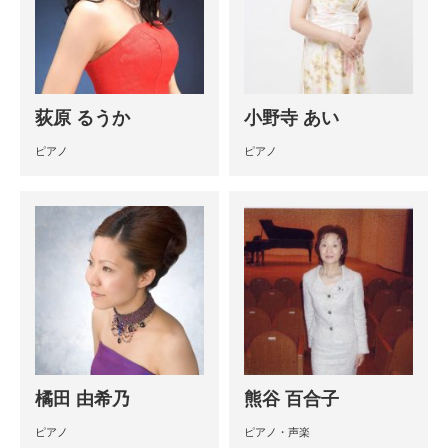
荻原 るうか
小野寺 あい
ピアノ
ピアノ
橘田 由希乃
熊谷 百合子
ピアノ
ピアノ・声楽