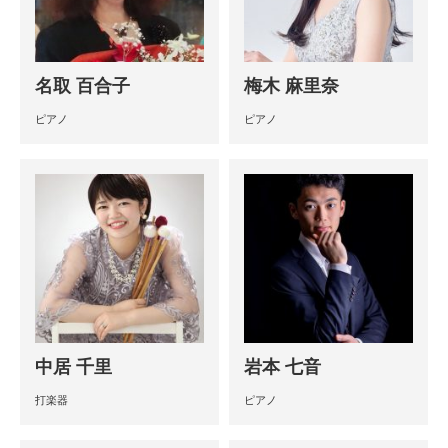
名取 百合子
梅木 麻里奈
ピアノ
ピアノ
中居 千里
岩本 七音
打楽器
ピアノ