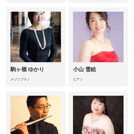
駒ヶ嶺 ゆかり
小山 雪絵
メゾソプラノ
ピアノ