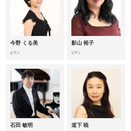
今野 くる美
影山 裕子
ピアノ
ピアノ
石田 敏明
道下 暁