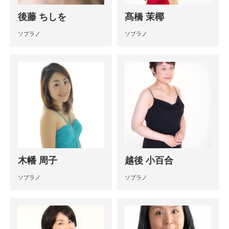
後藤 ちしを
髙橋 茉椰
ソプラノ
ソプラノ
木幡 周子
越後 小百合
ソプラノ
ソプラノ