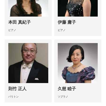
本田 真紀子
伊藤 庸子
ピアノ
ピアノ
則竹 正人
久慈 睦子
バリトン
ソプラノ