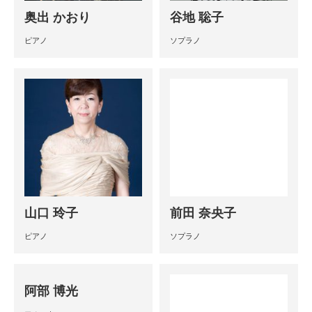
奥出 かおり
谷地 聡子
ピアノ
ソプラノ
山口 玲子
前田 奈央子
ピアノ
ソプラノ
阿部 博光