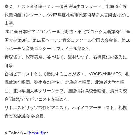
奏会、リスト音楽院セミナー優秀受講生コンサート、北海道立近
代美術館コンサート、令和7年度札幌市民芸術祭新人音楽会などに
出演。
2021全日本ピアノコンクール北海道・東北ブロック大会第3位、全
国大会第8位。第16回ベーテン音楽コンクール全国大会金賞。第18
回ベーテン音楽コンクール ファイナル第3位。
青塚瑤子、深澤美奈、谷本聡子、館村たつ子、石橋克史の各氏に
師事。
合唱ピアニストとして活動することが多く、VOCiS ANiMAES、札
幌放送合唱団、弥生奏幻舎“R”、北海道合唱団、北海道大学合唱
団、北海学園大学グリークラブ、国際情報高校合唱部、清田高校
合唱部などでピアニストを務める。
リトルスピリッツ常任ピアニスト。ハイメスアーティスト、札幌
音楽家協議会 各会員。
X(Twitter)→
＠mst_fjmr