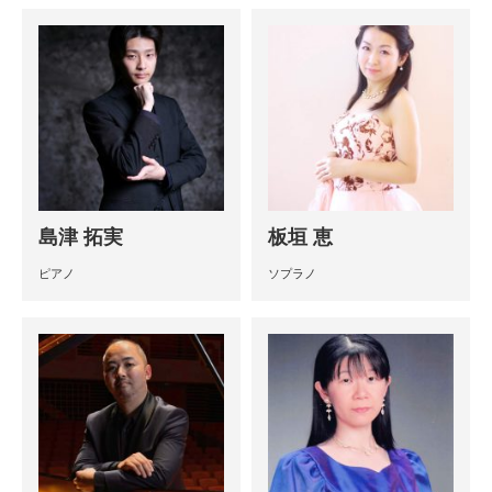
島津 拓実
板垣 恵
ピアノ
ソプラノ