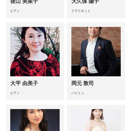
後山 美菜子
大久保 陽子
ピアノ
クラリネット
大平 由美子
岡元 敦司
ピアノ
バリトン