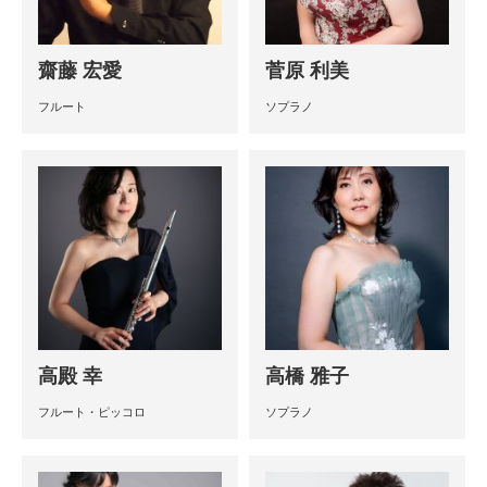
齋藤 宏愛
菅原 利美
フルート
ソプラノ
高殿 幸
高橋 雅子
フルート・ピッコロ
ソプラノ