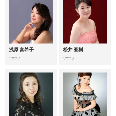
浅原 富希子
松井 亜樹
ソプラノ
ソプラノ