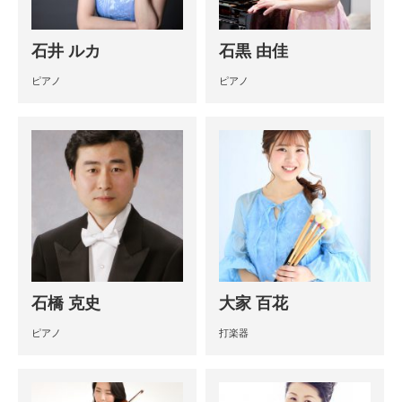
石井 ルカ
石黒 由佳
ピアノ
ピアノ
石橋 克史
大家 百花
ピアノ
打楽器