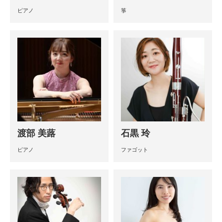
ピアノ
箏
渡部 美蕗
石黒 玲
ピアノ
ファゴット