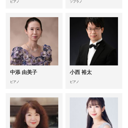
ピアノ
ソプラノ
中添 由美子
小西 裕太
ピアノ
ピアノ