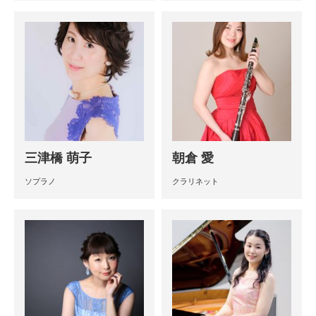
三津橋 萌子
朝倉 愛
ソプラノ
クラリネット