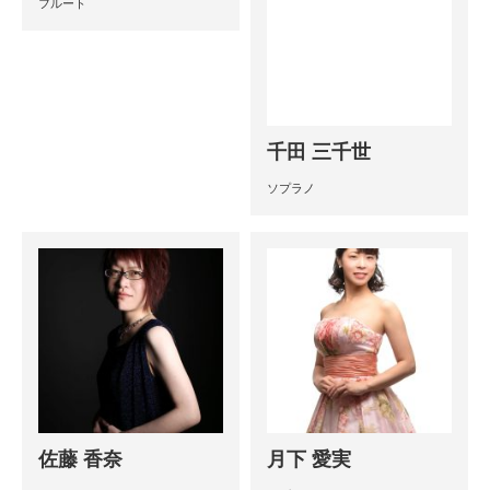
フルート
千田 三千世
ソプラノ
佐藤 香奈
月下 愛実