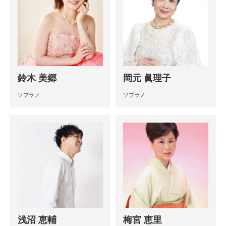
鈴木 美郷
岡元 眞理子
ソプラノ
ソプラノ
浅沼 恵輔
梅宮 恵里