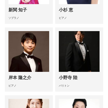
新関 知子
小杉 恵
ソプラノ
ピアノ
岸本 隆之介
小野寺 陸
ピアノ
バリトン