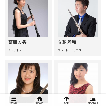
髙畑 友香
立花 雅和
クラリネット
フルート・ピッコロ
MENU
HOME
TOP
SIDEBAR