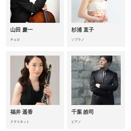
山田 慶一
杉浦 直子
チェロ
ソプラノ
福井 遥香
千葉 皓司
クラリネット
ピアノ