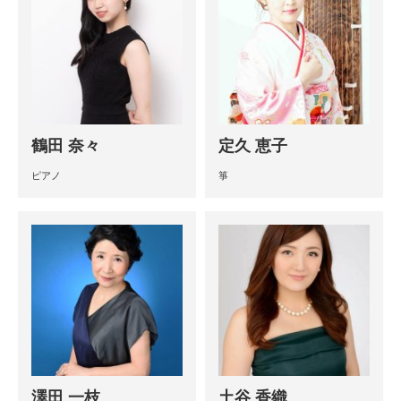
鶴田 奈々
定久 恵子
ピアノ
箏
澤田 一枝
土谷 香織