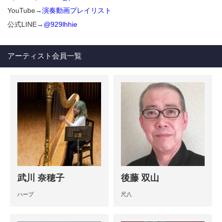
YouTube→
演奏動画プレイリスト
公式LINE→
@929lhhie
アーティスト会員一覧
武川 奈穂子
後藤 双山
ハープ
尺八