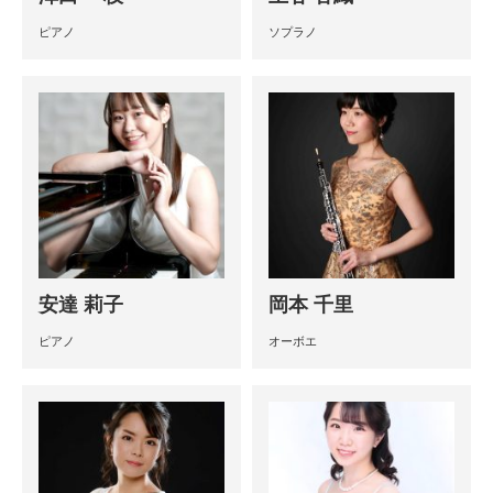
ピアノ
ソプラノ
安達 莉子
岡本 千里
ピアノ
オーボエ