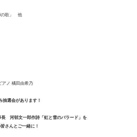
の歌」 他
アノ 橘田由希乃
み抽選会があります！
事長 河邨文一郎作詩「虹と雪のバラード」を
の皆さんとご一緒に！