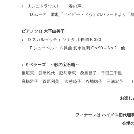
♪ J.シュトラウスⅡ 「春の声」
D.ムーア 歌劇『ベイビー・ドゥ』のバラードより「柳
ピアノソロ 大平由美子
♪ D.スカルラッティ ソナタ ホ長調 K.380
F.シューベルト 即興曲 変ホ長調 Op.90 – No.2 他
♪ ミベラーズ ～歌の宝石箱～
板垣恵 笹尾雅代 延与幸恵 桑島昌子 千田三千世
高橋雅子 菅原利美 久慈睦子 谷地聡子 三浦宏予 ピ
お楽し
フィナーレは ハイメス初代理
会場