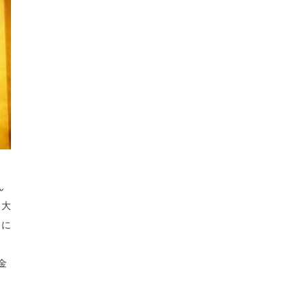
ん
る大
＞に
金