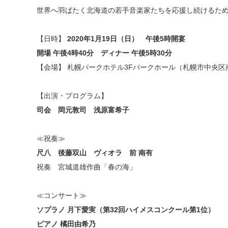
世界へ羽ばたく北海道の若手音楽家たちを応援し続けるた
【日時】
2020年1月19日（日） 午後5時開宴
開場 午後4時40分 ディナー 午後5時30分
【会場】 札幌パークホテル3Fパークホール（札幌市中央区南
【出演・プログラム】
司会 岡元敦司 浅原富希子
≪祝奏≫
尺八 後藤双山 ヴィオラ 前 南有
祝奏 宮城道雄作曲「春の海」
≪コンサート≫
ソプラノ 月下愛実（第32回ハイメスコンクール第1位）
ピアノ 橘田由希乃