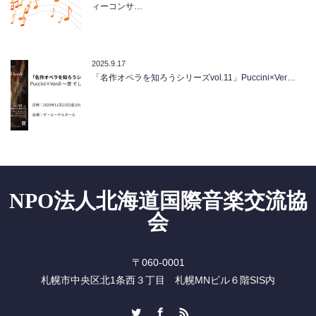
ィーコンサ…
2025.9.17
「名作オペラを知ろうシリーズvol.11」Puccini×Ver…
NPO法人北海道国際音楽交流協
会
〒060-0001
札幌市中央区北1条西３丁目 札幌MNビル６階SIS内
Twitter
Facebook
RSS