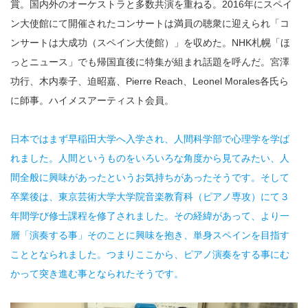
賞。国内外のオーケストラと多数共演を重ねる。2016年にスペイ
ン大使館にて開催されたコンサートは満員の聴衆に迎えられ「コ
ンサートは大成功（スペイン大使館）」を収めた。NHK札幌「ほ
っとニュース」でも帰国直後に特集が組まれ話題を呼んだ。宮澤
功行、木内泰子、迫昭嘉、Pierre Reach、Leonel Morales各氏ら
に師事。ハイメスアーティスト会員。
日本ではまず早稲田大学へ入学され、人間科学部で心理学を学ば
れました。人間というものをいろいろな角度から見てみたい、人
間全般に興味があったというお気持ちがあったそうです。そして
卒業後は、東京芸術大学大学院音楽教育科（ピアノ専攻）にて３
年間学び修士課程を修了されました。その経緯があって、より一
層「演奏する事」そのことに興味を抱き、単身スペインを目指す
こととなられました。つまりここから、ピアノ演奏をする事にむ
かって突き進む事となられたそうです。