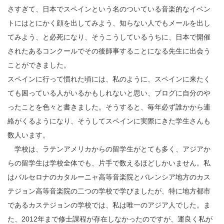
さすぎて、日本でスペインという名のついている音楽的なイベン
トにはとにかく顔を出してみよう、知らない人でもメールを出し
てみよう、と必死になり、そうこうしているうちに、日本で開催
されたあるコンクールでその後師事することになる先生に出会う
ことができました。
スペインに行って慣れた頃には、私のように、スペインに来たく
ても困っている人がいるかもしれないと思い、ブログに自分のや
ったことを色々と書きました。そうすると、毎年必ず誰かから連
絡がくるようになり、そうしてスペインに実際にきた学生さんも
数人います。
学校は、ラテンアメリカからの留学生がとても多く、アジアか
らの留学生は学校全体でも、片手で数えるほどしかいません。私
はバルセロナのカタルーニャ高等音楽院とバレンシア地方のカス
テジョン高等音楽院の二つの学校で学びましたが、特に地方都市
であるカステジョンの学校では、私は唯一のアジア人でした。ま
た、2012年まで修士課程が存在しなかったのですが、運良く私が