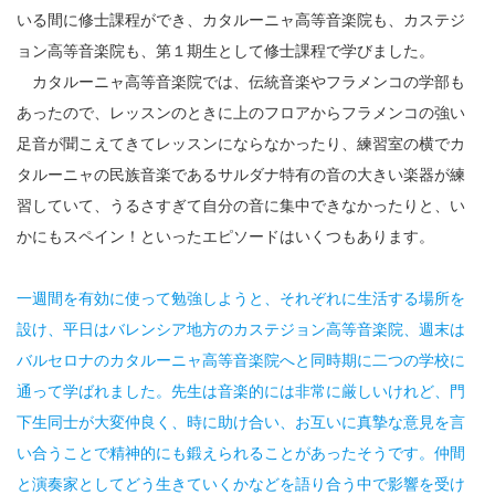
いる間に修士課程ができ、カタルーニャ高等音楽院も、カステジ
ョン高等音楽院も、第１期生として修士課程で学びました。
カタルーニャ高等音楽院では、伝統音楽やフラメンコの学部も
あったので、レッスンのときに上のフロアからフラメンコの強い
足音が聞こえてきてレッスンにならなかったり、練習室の横でカ
タルーニャの民族音楽であるサルダナ特有の音の大きい楽器が練
習していて、うるさすぎて自分の音に集中できなかったりと、い
かにもスペイン！といったエピソードはいくつもあります。
一週間を有効に使って勉強しようと、それぞれに生活する場所を
設け、平日はバレンシア地方のカステジョン高等音楽院、週末は
バルセロナのカタルーニャ高等音楽院へと同時期に二つの学校に
通って学ばれました。先生は音楽的には非常に厳しいけれど、門
下生同士が大変仲良く、時に助け合い、お互いに真摯な意見を言
い合うことで精神的にも鍛えられることがあったそうです。仲間
と演奏家としてどう生きていくかなどを語り合う中で影響を受け