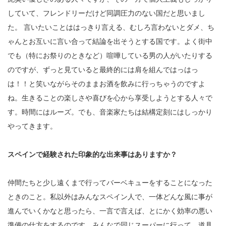
していて、フレンドリーだけど同調圧力のない国だと思いまし
た。 言いたいことははっきり言える、むしろ言わないとダメ、ち
ゃんとお互いに言い合って結論を出そうとする国です。よく街中
でも（特にお祭りのときなど）喧嘩している男の人がいたりする
のですが、ずっと見ていると最終的には肩を組んではっはっ
は！！と笑いながらそのままお酒を飲みに行っちゃうのですよ
ね。生きることの楽しさや喜びを心から享受しようとする人々で
す。時間にはルーズ。でも、音楽家たちは結構定刻にはしっかり
やってきます。
スペインで経験された印象的な出来事はありますか？
仲間たちと少し遠くまで行ってバーベキューをすることになった
ときのこと。私以外はみんなスペイン人で、一体どんな風に事が
進んでいくかなと思ったら、一言で言えば、とにかく効率の悪い
準備の仕方をするのです。みんなで同じスーパーに行って、道具