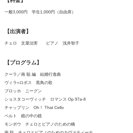
【料金】
一般3,000円 学生1,000円（自由席）
【出演者】
チェロ 文屋治実 ピアノ 浅井智子
【プログラム】
クーラ／南 聡 編 結婚行進曲
ヴィラ=ロボス 黒鳥の歌
ブロッホ ニーグン
ショスタコーヴィッチ ロマンス Op.97a-8
チャップリン Oh！ That Cello
ペルト 鏡の中の鏡
モンポウ チェロとピアノのための橋
南 聡 チェロとピアノのためのカヴァティーナ