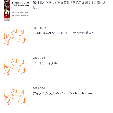
第48回ふたりしずか文芸館「朗読音楽劇くるみ割り人
形」
2021.11.18
La Storia GALA Concerto ～オペラの過去か…
2025.7.29
デュオリサイタル
2019.8.10
アイノラのつどいVol.17 Reetta with Frien…