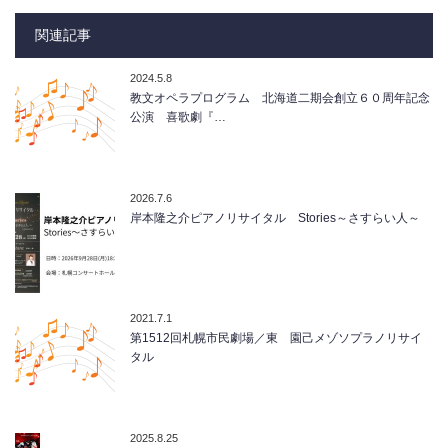
関連記事
2024.5.8
教文オペラプログラム 北海道二期会創立６０周年記念
公演 喜歌劇『…
2026.7.6
岸本隆之介ピアノリサイタル Stories～さすらい人～
2021.7.1
第1512回札幌市民劇場／東 園己メゾソプラノリサイ
タル
2025.8.25